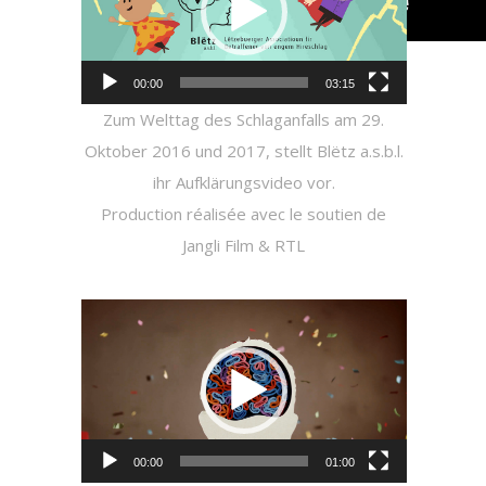
00:00
03:15
Zum Welttag des Schlaganfalls am 29.
Oktober 2016 und 2017, stellt Blëtz a.s.b.l.
ihr Aufklärungsvideo vor.
Production réalisée avec le soutien de
Jangli Film
& RTL
Video-
Player
00:00
01:00