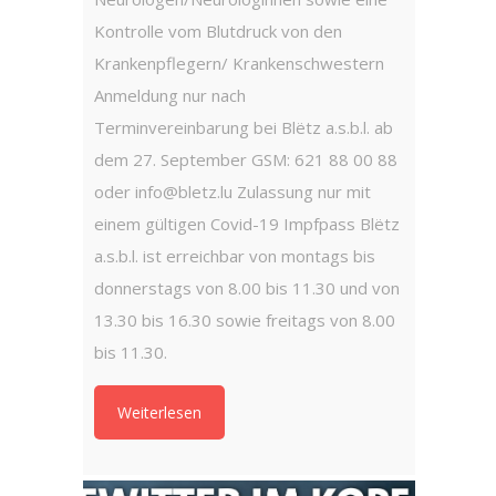
Pharmac
Kontrolle vom Blutdruck von den
Berg • 
Krankenpflegern/ Krankenschwestern
• Pharm
Anmeldung nur nach
• Pharm
Terminvereinbarung bei Blëtz a.s.b.l. ab
Greven
dem 27. September GSM: 621 88 00 88
Grosbou
oder info@bletz.lu Zulassung nur mit
Hosinge
einem gültigen Covid-19 Impfpass Blëtz
Kayl à 
a.s.b.l. ist erreichbar von montags bis
Kehlen 
donnerstags von 8.00 bis 11.30 und von
13.30 bis 16.30 sowie freitags von 8.00
Weit
bis 11.30.
Weiterlesen