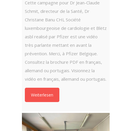
Cette campagne pour Dr Jean-Claude
Stroke 
Schmit, directeur de la Santé, Dr
RTL – (
Christane Banu CHL Société
of Bran
luxembourgeoise de cardiologie et Blëtz
Luxembu
asbl realisé par Pfizer est une vidéo
Luxemb
très parlante mettant en avant la
Weit
prévention. Merci, à Pfizer Belgique.
Consultez la brochure PDF en français,
allemand ou portugais. Visionnez la
vidéo en français, allemand ou portugais.
Weiterlesen