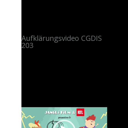
Aufklärungsvideo CGDIS
203
Video-
Player