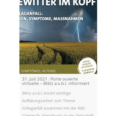
22. Okt
Sensib
– 31.1
Roll-up
31. Juli 2021 : Porte ouverte
virtuelle – Blëtz a.s.b.l. informiert
Luxembo
EmileMa
Blëtz a.s.b.l. leistet wichtige
Hospita
Aufklärungsarbeit zum Thema
Robert 
Schlaganfall zusammen mit der RBS
a.s.b.l.
(Center fir Altersfroen) In der Zeitschrift