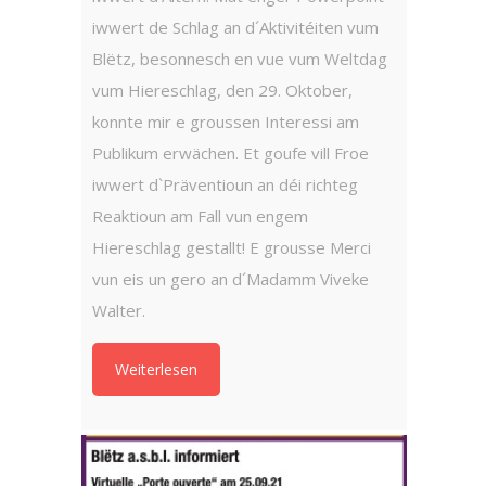
iwwert de Schlag an d´Aktivitéiten vum
Blëtz, besonnesch en vue vum Weltdag
vum Hiereschlag, den 29. Oktober,
25. Ok
konnte mir e groussen Interessi am
Schlag
Europ
Publikum erwächen. Et goufe vill Froe
iwwert d`Präventioun an déi richteg
Weit
Reaktioun am Fall vun engem
Hiereschlag gestallt! E grousse Merci
vun eis un gero an d´Madamm Viveke
Walter.
Weiterlesen