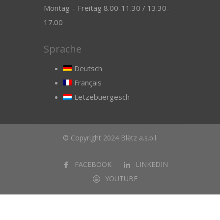
Montag – Freitag 8.00-11.30 / 13.30-
17.00
Sprache
Deutsch
Français
Lëtzebuergesch
© Copyright 2024 Blëtz a.s.b.l.
FACEBOOK
LINKEDIN
YOUTUBE