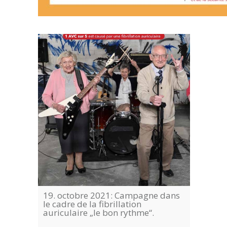
19. octobre 2021: Campagne dans
27. Ok
le cadre de la fibrillation
Opklär
auriculaire „le bon rythme“.
Allian