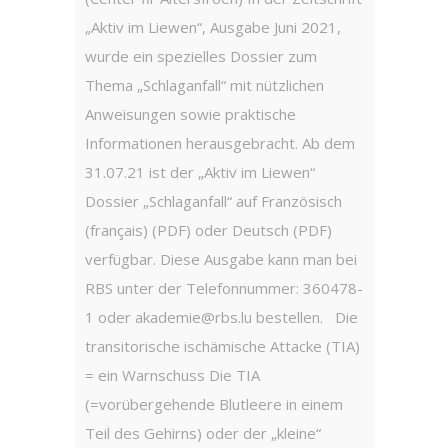
sensibi
„Aktiv im Liewen“, Ausgabe Juni 2021,
Eindrüc
wurde ein spezielles Dossier zum
Betroff
Thema „Schlaganfall“ mit nützlichen
Dank an
Anweisungen sowie praktische
Engagem
Informationen herausgebracht. Ab dem
Abteilu
31.07.21 ist der „Aktiv im Liewen“
dies er
Dossier „Schlaganfall“ auf Französisch
besonde
(français) (PDF) oder Deutsch (PDF)
Kohner 
verfügbar. Diese Ausgabe kann man bei
– Delia
RBS unter der Telefonnummer: 360478-
Glesen
1 oder akademie@rbs.lu bestellen. Die
transitorische ischämische Attacke (TIA)
Weit
= ein Warnschuss Die TIA
(=vorübergehende Blutleere in einem
Teil des Gehirns) oder der „kleine“