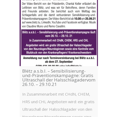
23 oct
de ten
pharma
Semain
gratuit
déplian
Blëtz a.s.b.l. – Sensibilisierung-
du 23.1
und-Präventionskampagne: Gratis
Ultraschall der Halsschlagadervom
Central
26.10. – 29.10.21
Pharmac
In Zusammenarbeit mit CHdN, CHEM,
Pharmac
HRS und CHL Angeboten wird: ein gratis
Pharmac
Ultraschall der Halsschlagader von den
Pharmac
Neurologen/Neurologinnen sowie eine