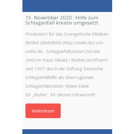
Christo
Lentz-B
15. November 2020 : Hilfe zum
Keller 
Schlaganfall kreativ umgesetzt
Produziert für das Evangelische Klinikum
Weit
Bethel (Bielefeld) (http://evkb.de) von
ruthe.de Schlaganfallstation (Stroke
Unit) im Haus Gilead I Bethel zertifiziert
seit 1997 durch die Stiftung Deutsche
Schlaganfallhilfe als überregionale
Schlaganfallstation. Vielen Dank
für „Ruthe“ für diesen Ohrwurm!!!!
Weiterlesen