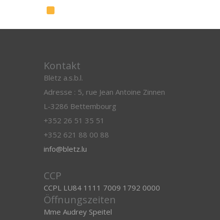
Kontakt
Blëtz a.s.b.l.
Adresse : 5, rue Jean Antoine Zinnen
L-3286 Bettembourg
+352 26 51 35 51
+352 621 88 00 88
info@bletz.lu
CCP
CCPL LU84 1111 7009 1792 0000
Öffnungszeiten
Mme Audrey Speitel