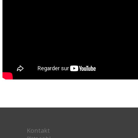
Kontakt
Blëtz a.s.b.l.