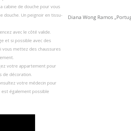
 la cabine de douche pour vous
 douche. Un peignoir en tissu-
Diana Wong Ramos „Portug
encez avec le côté valide.
e et si possible avec des
 si vous mettez des chaussures
lement.
ngez votre appartement pour
s de décoration.
onsultez votre médecin pour
Il est également possible