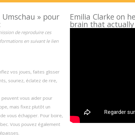
n Umschau » pour
Emilia Clarke on h
:
brain that actually
ission de reproduire ces
formations en suivant le lien
flez vos joues, faites glisser
nts, souriez, éclatez de rire,
s peuvent vous aider pour
ppe, mais fixez plutôt un
 de vous échapper. Pour boire,
à bec. Vous pouvez également
 épaisses.