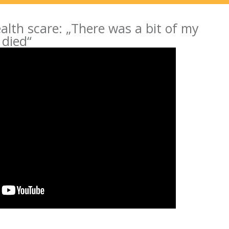
ealth scare: „There was a bit of my
 died“