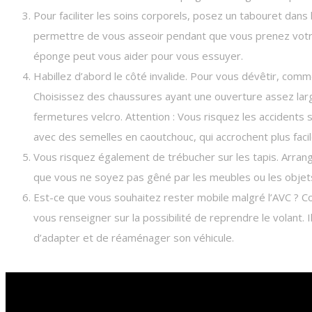
Pour faciliter les soins corporels, posez un tabouret dans
permettre de vous asseoir pendant que vous prenez votre
éponge peut vous aider pour vous essuyer.
Habillez d’abord le côté invalide. Pour vous dévêtir, comm
Choisissez des chaussures ayant une ouverture assez larg
fermetures velcro. Attention : Vous risquez les accidents
avec des semelles en caoutchouc, qui accrochent plus faci
Vous risquez également de trébucher sur les tapis. Arra
que vous ne soyez pas gêné par les meubles ou les objet
Est-ce que vous souhaitez rester mobile malgré l’AVC ? C
vous renseigner sur la possibilité de reprendre le volant. 
d’adapter et de réaménager son véhicule.