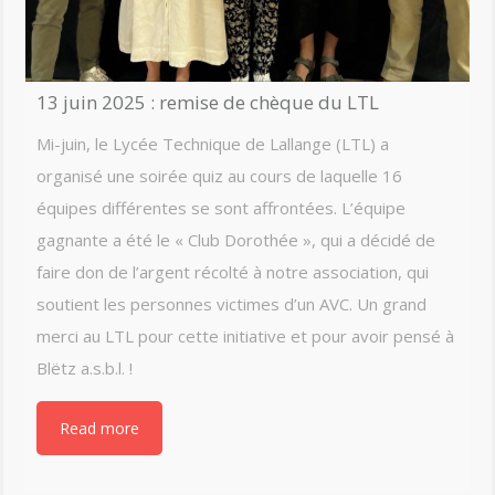
13 juin 2025 : remise de chèque du LTL
Mi-juin, le Lycée Technique de Lallange (LTL) a
organisé une soirée quiz au cours de laquelle 16
équipes différentes se sont affrontées. L’équipe
gagnante a été le « Club Dorothée », qui a décidé de
faire don de l’argent récolté à notre association, qui
soutient les personnes victimes d’un AVC. Un grand
merci au LTL pour cette initiative et pour avoir pensé à
Blëtz a.s.b.l. !
Read more