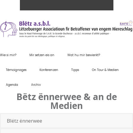
Wie si mir?
Mir setzen eis an
Wat hu mir bewierkt?
Témoignages
Konferenzen
Tipps
On Tour & Medien
Agenda
Archiv
Bëtz ënnerwee & an de
Medien
Blëtz ënnerwee