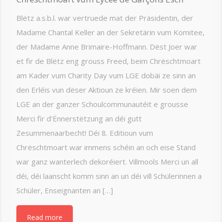
Blëtz a.s.b.l. war vertruede mat der Präsidentin, der
Madame Chantal Keller an der Sekretärin vum Komitee,
der Madame Anne Brimaire-Hoffmann. Dëst Joer war
et fir de Blëtz eng grouss Freed, beim Chrëschtmoart
am Kader vum Charity Day vum LGE dobäi ze sinn an
den Erléis vun dëser Aktioun ze kréien. Mir soen dem
LGE an der ganzer Schoulcommunautéit e grousse
Merci fir d’Ënnerstëtzung an déi gutt
Zesummenaarbecht! Déi 8. Editioun vum
Chrëschtmoart war immens schéin an och eise Stand
war ganz wanterlech dekoréiert. Villmools Merci un all
déi, déi laanscht komm sinn an un déi vill Schülerinnen a
Schüler, Enseignanten an […]
Read more