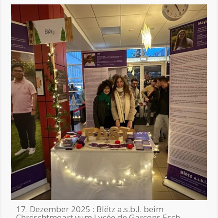
17. Dezember 2025 : Blëtz a.s.b.l. beim
Chrëschtmoart vum Lycée de Garçons Esch