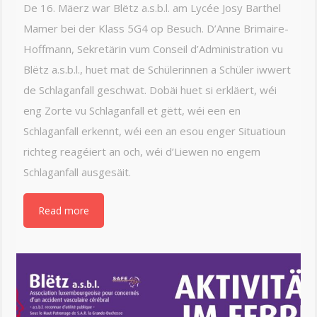
De 16. Mäerz war Blëtz a.s.b.l. am Lycée Josy Barthel
Mamer bei der Klass 5G4 op Besuch. D’Anne Brimaire-
Hoffmann, Sekretärin vum Conseil d’Administration vu
Blëtz a.s.b.l., huet mat de Schülerinnen a Schüler iwwert
de Schlaganfall geschwat. Dobäi huet si erkläert, wéi
eng Zorte vu Schlaganfall et gëtt, wéi een en
Schlaganfall erkennt, wéi een an esou enger Situatioun
richteg reagéiert an och, wéi d’Liewen no engem
Schlaganfall ausgesäit.
Read more