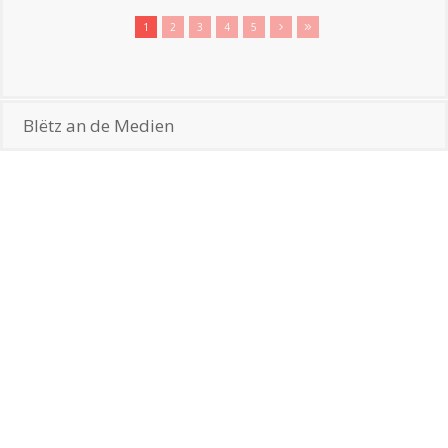
1
2
3
4
5
Blëtz an de Medien