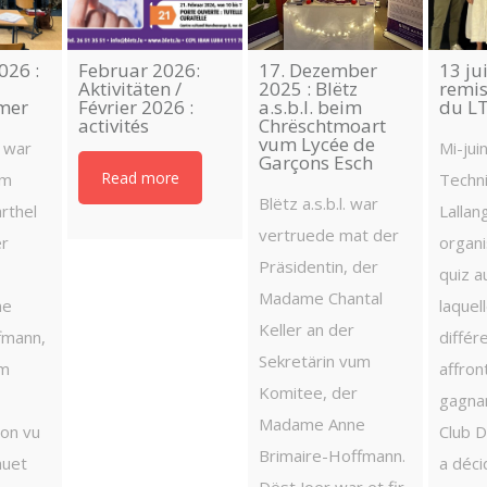
026 :
Februar 2026:
17. Dezember
13 ju
Aktivitäten /
2025 : Blëtz
remi
mer
Février 2026 :
a.s.b.l. beim
du L
activités
Chrëschtmoart
vum Lycée de
 war
Mi-jui
Garçons Esch
Read more
am
Techn
Blëtz a.s.b.l. war
rthel
Lallan
vertruede mat der
r
organi
Präsidentin, der
quiz a
Madame Chantal
ne
laquel
Keller an der
fmann,
différ
Sekretärin vum
um
affron
Komitee, der
gagnan
Madame Anne
ion vu
Club D
Brimaire-Hoffmann.
 huet
a déci