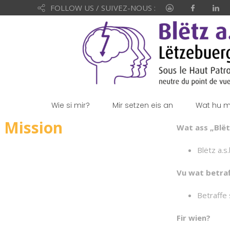
FOLLOW US / SUIVEZ-NOUS :
Wie si mir?
Mir setzen eis an
Wat hu mi
Mission
Wat ass „Blëtz
Blëtz a.s
Vu wat betraf
Betraffe 
Fir wien?