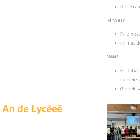
Dës Krank
Firwat?
Fir e be
Fir mat 
Wéi?
Fir dobäi
forméier
Gemeinsa
An de Lycéeë