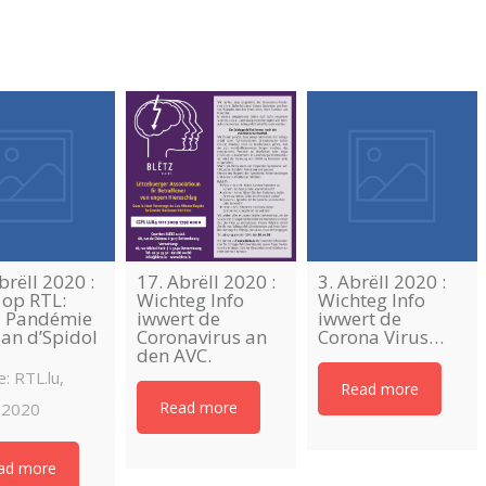
brëll 2020 :
17. Abrëll 2020 :
3. Abrëll 2020 :
 op RTL:
Wichteg Info
Wichteg Info
z Pandémie
iwwert de
iwwert de
 an d’Spidol
Coronavirus an
Corona Virus…
den AVC.
: RTL.lu,
Read more
Read more
.2020
ad more