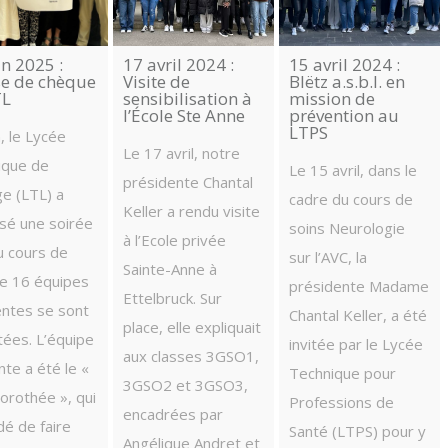
in 2025 :
17 avril 2024 :
15 avril 2024 :
se de chèque
Visite de
Blëtz a.s.b.l. en
TL
sensibilisation à
mission de
l’École Ste Anne
prévention au
LTPS
n, le Lycée
Le 17 avril, notre
ique de
Le 15 avril, dans le
présidente Chantal
ge (LTL) a
cadre du cours de
Keller a rendu visite
sé une soirée
soins Neurologie
à l’Ecole privée
u cours de
sur l’AVC, la
Sainte-Anne à
le 16 équipes
présidente Madame
Ettelbruck. Sur
entes se sont
Chantal Keller, a été
place, elle expliquait
tées. L’équipe
invitée par le Lycée
aux classes 3GSO1,
te a été le «
Technique pour
3GSO2 et 3GSO3,
orothée », qui
Professions de
encadrées par
dé de faire
Santé (LTPS) pour y
Angélique Andret et