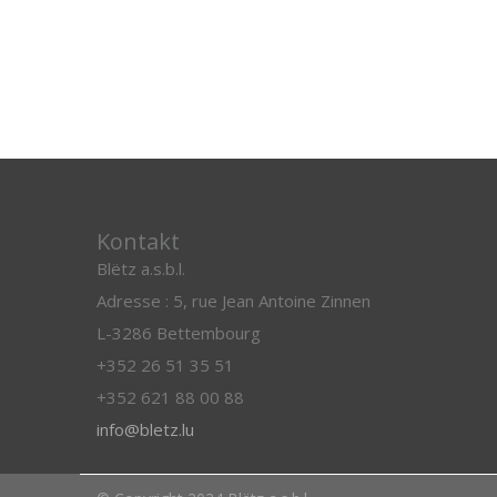
Kontakt
Blëtz a.s.b.l.
Adresse : 5, rue Jean Antoine Zinnen
L-3286 Bettembourg
+352 26 51 35 51
+352 621 88 00 88
info@bletz.lu