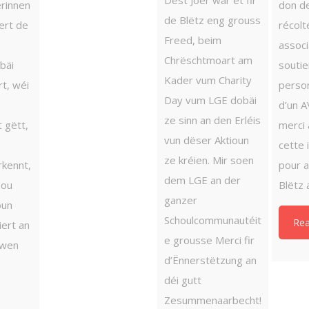
Dëst Joer war et fir
rinnen
don de
de Blëtz eng grouss
ert de
récolt
Freed, beim
associ
Chrëschtmoart am
bäi
soutie
Kader vum Charity
rt, wéi
perso
Day vum LGE dobäi
d’un A
ze sinn an den Erléis
t gëtt,
merci
vun dëser Aktioun
cette i
ze kréien. Mir soen
rkennt,
pour a
dem LGE an der
sou
Blëtz a.
ganzer
oun
Schoulcommunautéit
Re
iert an
e grousse Merci fir
ewen
d’Ënnerstëtzung an
déi gutt
Zesummenaarbecht!