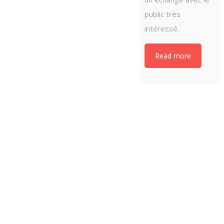
public très
intéressé.
Read more