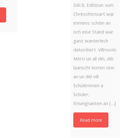
Déi 8. Editioun vum
Chrëschtmoart war
immens schéin an
och eise Stand war
ganz wanterlech
dekoréiert. Villmools
Merci un all déi, déi
laanscht komm sinn
an un déi vill
Schülerinnen a
Schüler,
Enseignanten an […]
Read more