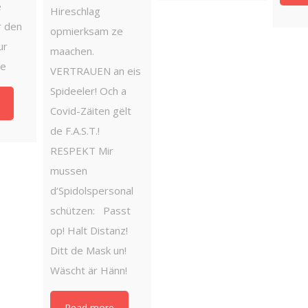
e
Hireschlag
r den
opmierksam ze
ur
maachen.
gne
VERTRAUEN an eis
Spideeler! Och a
Covid-Zäiten gëlt
de F.A.S.T.!
RESPEKT Mir
mussen
d‘Spidolspersonal
schützen: Passt
op! Halt Distanz!
Ditt de Mask un!
Wäscht är Hänn!
Read more