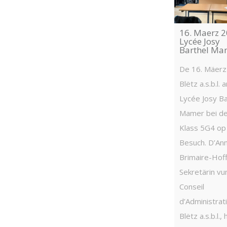
16. Maerz 2
Lycée Josy
Barthel Ma
De 16. Mäerz
Blëtz a.s.b.l. 
Lycée Josy Ba
Mamer bei de
Klass 5G4 op
Besuch. D’An
Brimaire-Hof
Sekretärin v
Conseil
d’Administrat
Blëtz a.s.b.l.,