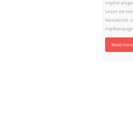
Impfstrategi
Lesen sie hie
Newsletter z
Impfkampa
Read more