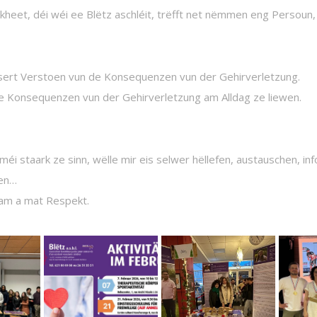
heet, déi wéi ee Blëtz aschléit, trëfft net nëmmen eng Persoun, m
ssert Verstoen vun de Konsequenzen vun der Gehirverletzung.
de Konsequenzen vun der Gehirverletzung am Alldag ze liewen.
 méi staark ze sinn, wëlle mir eis selwer hëllefen, austauschen, 
en…
m a mat Respekt.