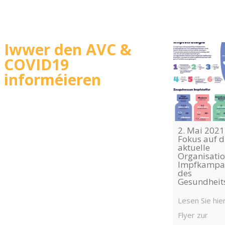
Iwwer den AVC &
COVID19
informéieren
2. Mai 2021
Fokus auf d
aktuelle
Organisatio
Impfkampa
des
Gesundheit
Lesen Sie hie
Flyer zur