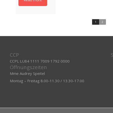
1
2
CCP
CCPL LU84 1111 7009 1792 0000
Öffnungszeiten
Mme Audrey Speitel
Montag – Freitag 8.00-11.30 / 13.30-17.00