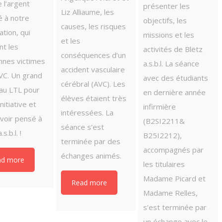
 l’argent
présenter les
Liz Alliaume, les
é à notre
objectifs, les
causes, les risques
ation, qui
missions et les
et les
nt les
activités de Blëtz
conséquences d’un
nnes victimes
a.s.b.l. La séance
accident vasculaire
VC. Un grand
avec des étudiants
cérébral (AVC). Les
 au LTL pour
en dernière année
élèves étaient très
nitiative et
infirmière
intéressées. La
voir pensé à
(B2SI2211&
séance s’est
s.b.l. !
B25I2212),
terminée par des
accompagnés par
échanges animés.
ad more
les titulaires
Madame Picard et
Read more
Madame Relles,
s’est terminée par
un échange avec le