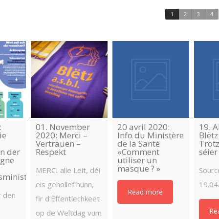
1
2
3
4
:
01. November
20 avril 2020:
19. A
ie
2020: Merci –
Info du Ministère
Blëtz
Vertrauen –
de la Santé
Trot
n der
Respekt
«Comment
séier
gne
utiliser un
masque ? »
MERCI alle Leit, déi
Source
sministeriums
eis gehollef hunn,
19.04
Read more
r den
fir d’Ëffentlechkeet
Re
op de Weltdag vum