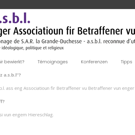
r bewierkt?
Témoignages
Konferenzen
Tipps
 a.s.b.l“?
.b.l. ass eng Associatioun fir Betraffener vu Betraffener vun enge
f?
si vun engem Hiereschlag.