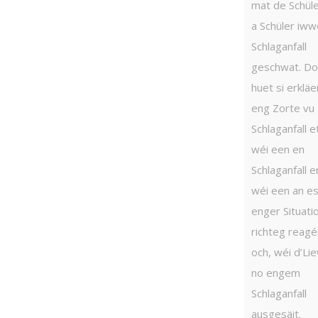
mat de Schüle
a Schüler iww
Schlaganfall
geschwat. Do
huet si erkläe
eng Zorte vu
Schlaganfall e
wéi een en
Schlaganfall e
wéi een an e
enger Situati
richteg reagé
och, wéi d’Li
no engem
Schlaganfall
ausgesäit.