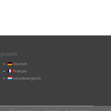
Sprooch
Deutsch
Français
Lëtzebuergesch