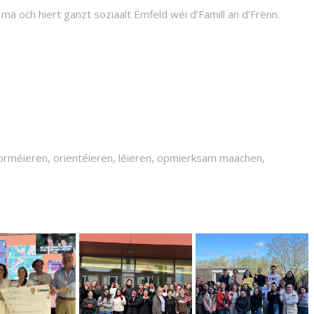
ä och hiert ganzt soziaalt Ëmfeld wéi d’Famill an d’Frënn.
informéieren, orientéieren, léieren, opmierksam maachen,