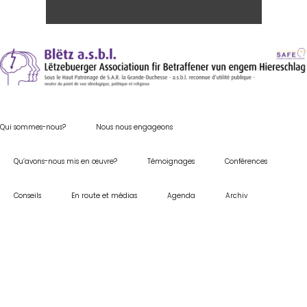
Qui sommes-nous?
Nous nous engageons
Qu’avons-nous mis en œuvre?
Témoignages
Conférences
Conseils
En route et médias
Agenda
Archiv
Children
New School
VIEW IMAGE
Education