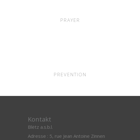
PRAYER
PREVENTION
Kontakt
Blëtz a.s.b.l.
Adresse : 5, rue Jean Antoine Zinnen