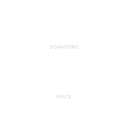
VIEW IMAGE
Clean Water
VIEW IMAGE
Orphans
VIEW IMAGE
VIEW IMAGE
DONATIONS
PEACE