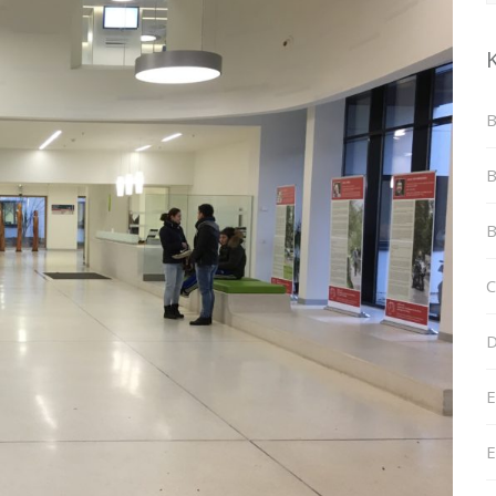
B
B
B
C
D
E
E