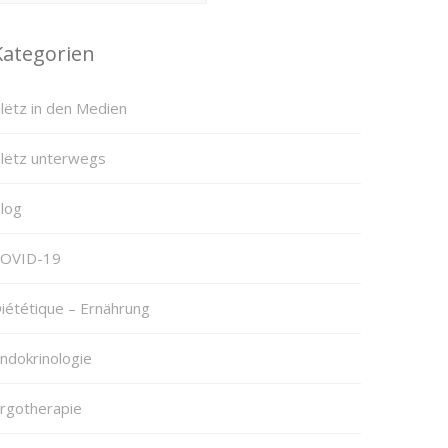
Kategorien
lëtz in den Medien
lëtz unterwegs
log
OVID-19
iététique – Ernährung
ndokrinologie
rgotherapie