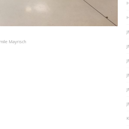
H
H
J
mile Mayrisch
J
J
J
J
J
K