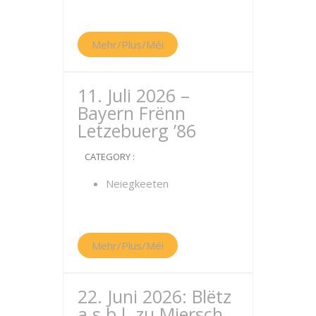
Mehr/Plus/Méi
11. Juli 2026 –
Bayern Frënn
Letzebuerg ’86
CATEGORY :
Neiegkeeten
Mehr/Plus/Méi
22. Juni 2026: Blëtz
a.s.b.l. zu Miersch