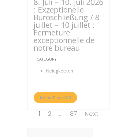
8. Juli – 10. Juli 2026
: Exzeptionelle
Büroschließung / 8
juillet – 10 juillet :
Fermeture
exceptionnelle de
notre bureau
CATEGORY :
Neiegkeeten
Mehr/Plus/Méi
Seitennummerierung
Page
Page
Page
1
2
…
87
Next
der
Beiträge
Suchen