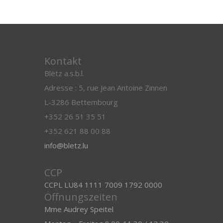
Kontakt
Blëtz a.s.b.l.
Adresse : 5, rue Jean Antoine Zinnen
L-3286 Bettembourg
+352 26 51 35 51
+352 621 88 00 88
info@bletz.lu
CCP
CCPL LU84 1111 7009 1792 0000
Öffnungszeiten
Mme Audrey Speitel