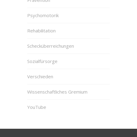
Psychomotorik
Rehabilitation
Schecküberreichungen
Sozialfürsorge
Verschieden
Wissenschaftliches Gremium
YouTube