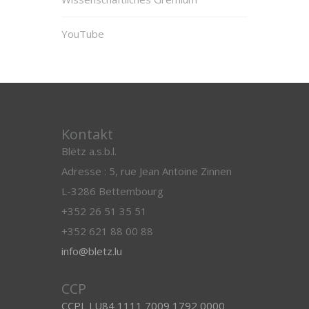
YouTube
Kontakt
Blëtz a.s.b.l.
Adresse : 5, rue Jean Antoine Zinnen
L-3286 Bettembourg
+352 26 51 35 51
+352 621 88 00 88
info@bletz.lu
CCP
CCPL LU84 1111 7009 1792 0000