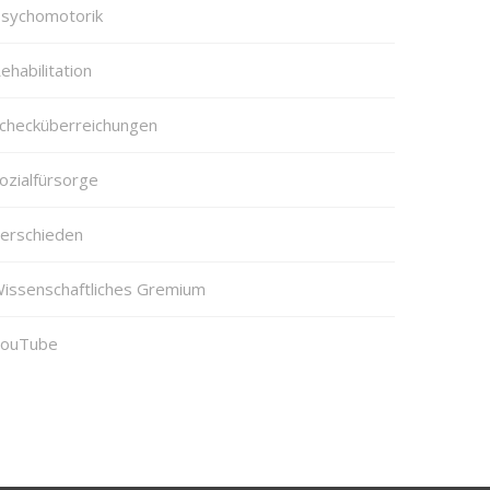
sychomotorik
ehabilitation
checküberreichungen
ozialfürsorge
erschieden
issenschaftliches Gremium
ouTube