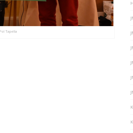
H
J
Pol Tapella
J
J
J
J
J
K
K