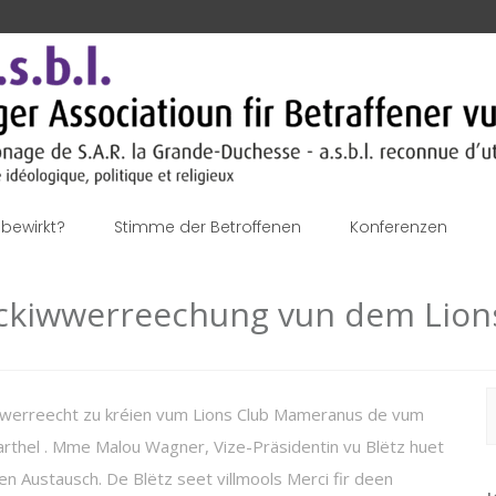
bewirkt?
Stimme der Betroffenen
Konferenzen
eckiwwerreechung vun dem Lio
S
 iwwerreecht zu kréien vum Lions Club Mameranus de vum
n
rthel . Mme Malou Wagner, Vize-Präsidentin vu Blëtz huet
n Austausch. De Blëtz seet villmools Merci fir deen