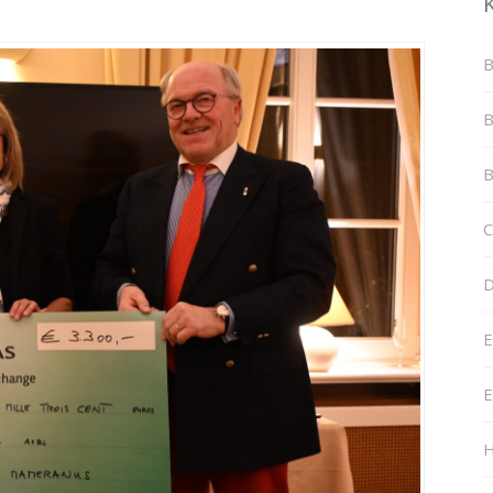
B
B
B
C
D
E
E
H