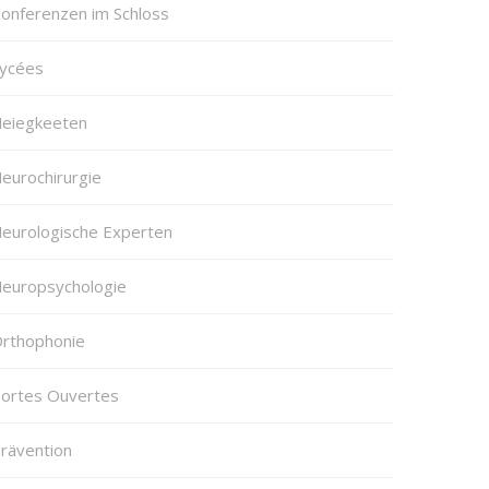
onferenzen im Schloss
ycées
eiegkeeten
eurochirurgie
eurologische Experten
europsychologie
rthophonie
ortes Ouvertes
rävention