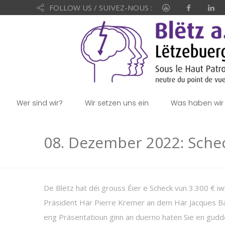
FOLLOW US / SUIVEZ-NOUS :
Wer sind wir?
Wir setzen uns ein
Was haben wir 
08. Dezember 2022: Sch
De Blëtz hat déi grouss Éier e Scheck vun 3.300 €
Präsident Här Pierre Kremer an dem Här Jacques Ba
eng Präsentatioun ginn an duerno haten Sie en gudde