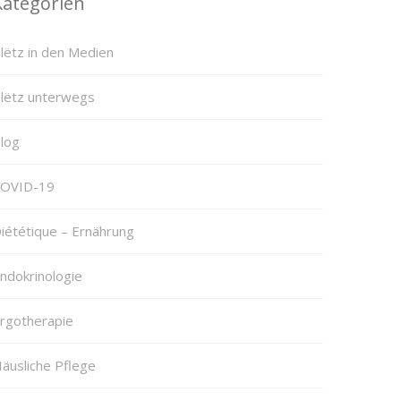
Kategorien
lëtz in den Medien
lëtz unterwegs
log
OVID-19
iététique – Ernährung
ndokrinologie
rgotherapie
äusliche Pflege