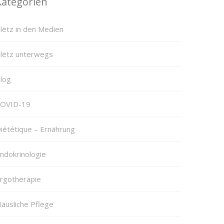
Kategorien
lëtz in den Medien
lëtz unterwegs
log
OVID-19
iététique – Ernährung
ndokrinologie
rgotherapie
äusliche Pflege