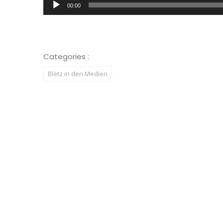
Audio-
00:00
Player
Categories :
Blëtz in den Medien