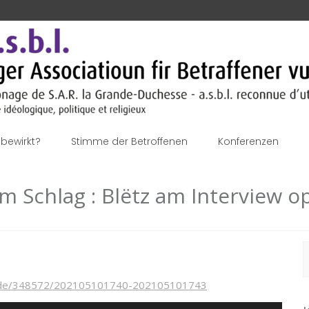
bewirkt?
Stimme der Betroffenen
Konferenzen
m Schlag : Blëtz am Interview o
S
n
sode/348572/202105101740-202105101743