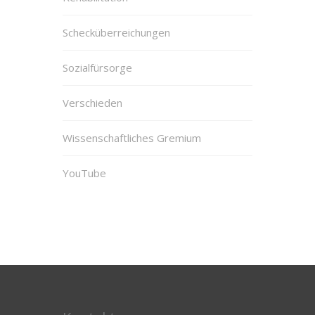
Schecküberreichungen
Sozialfürsorge
Verschieden
Wissenschaftliches Gremium
YouTube