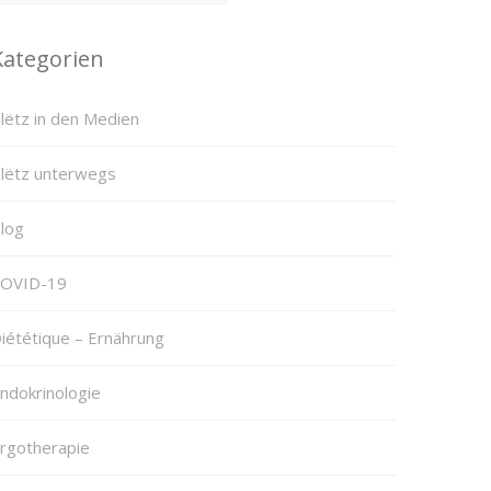
Kategorien
lëtz in den Medien
lëtz unterwegs
log
OVID-19
iététique – Ernährung
ndokrinologie
rgotherapie