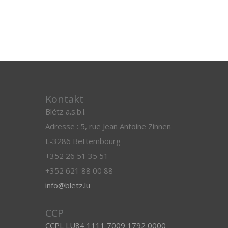
Kontakt
Blëtz a.s.b.l.
Adresse : 5, rue Jean Antoine Zinnen
L-3286 Bettembourg
+352 26 51 35 51
+352 621 88 00 88
info@bletz.lu
CCP
CCPL LU84 1111 7009 1792 0000