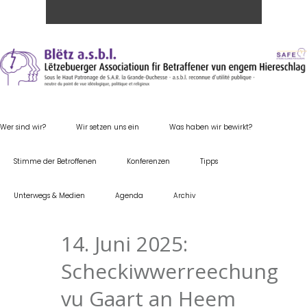
Wer sind wir?
Wir setzen uns ein
Was haben wir bewirkt?
Stimme der Betroffenen
Konferenzen
Tipps
Unterwegs & Medien
Agenda
Archiv
14. Juni 2025:
Scheckiwwerreechung
vu Gaart an Heem