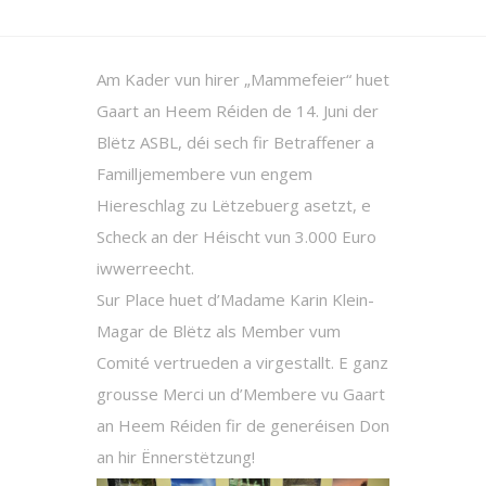
Am Kader vun hirer „Mammefeier“ huet
Gaart an Heem Réiden de 14. Juni der
Blëtz ASBL, déi sech fir Betraffener a
Familljemembere vun engem
Hiereschlag zu Lëtzebuerg asetzt, e
Scheck an der Héischt vun 3.000 Euro
iwwerreecht.
Sur Place huet d’Madame Karin Klein-
Magar de Blëtz als Member vum
Comité vertrueden a virgestallt. E ganz
grousse Merci un d’Membere vu Gaart
an Heem Réiden fir de generéisen Don
an hir Ënnerstëtzung!