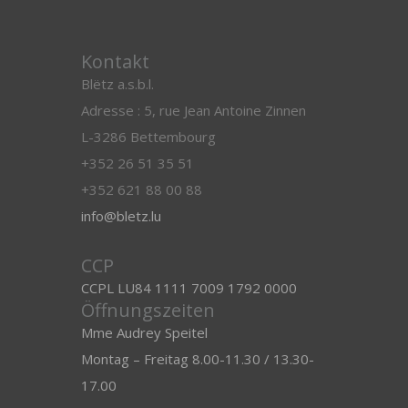
Kontakt
Blëtz a.s.b.l.
Adresse : 5, rue Jean Antoine Zinnen
L-3286 Bettembourg
+352 26 51 35 51
+352 621 88 00 88
info@bletz.lu
CCP
CCPL LU84 1111 7009 1792 0000
Öffnungszeiten
Mme Audrey Speitel
Montag – Freitag 8.00-11.30 / 13.30-
17.00