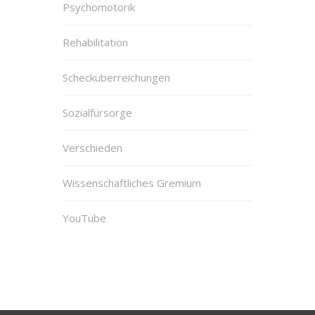
Psychomotorik
Rehabilitation
Schecküberreichungen
Sozialfürsorge
Verschieden
Wissenschaftliches Gremium
YouTube