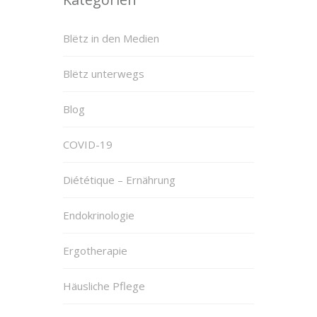
Blëtz in den Medien
Blëtz unterwegs
Blog
COVID-19
Diététique – Ernährung
Endokrinologie
Ergotherapie
Häusliche Pflege