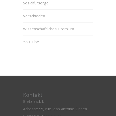
Sozialfürsorge
Verschieden
Wissenschaftliches Gremium
YouTube
Kontakt
Blëtz a.s.b.l.
Adresse : 5, rue Jean Antoine Zinnen