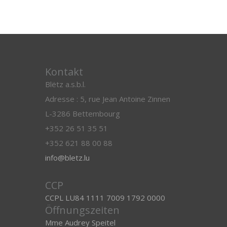
Kontakt
Blëtz a.s.b.l.
Adresse : 5, rue Jean Antoine Zinnen
L-3286 Bettembourg
+352 26 51 35 51
+352 621 88 00 88
info@bletz.lu
CCP
CCPL LU84 1111 7009 1792 0000
Öffnungszeiten
Mme Audrey Speitel