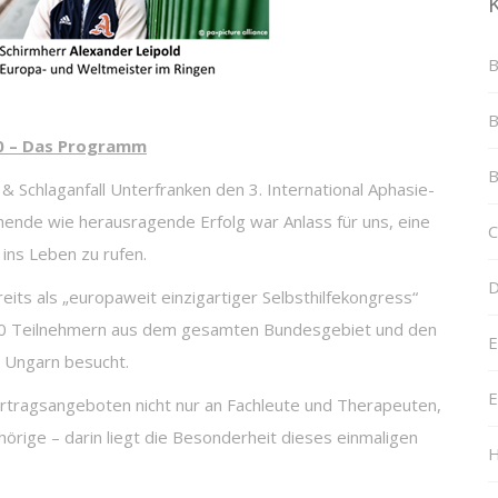
B
B
0 – Das Programm
B
& Schlaganfall Unterfranken den 3. International Aphasie-
ende wie herausragende Erfolg war Anlass für uns, eine
C
ins Leben zu rufen.
D
its als „europaweit einzigartiger Selbsthilfekongress“
 600 Teilnehmern aus dem gesamten Bundesgebiet und den
E
 Ungarn besucht.
E
rtragsangeboten nicht nur an Fachleute und Therapeuten,
rige – darin liegt die Besonderheit dieses einmaligen
H