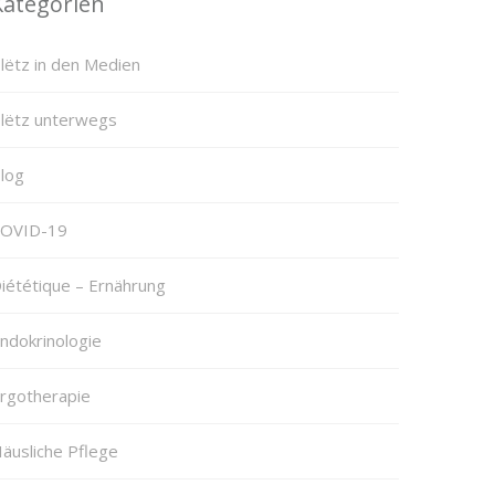
Kategorien
lëtz in den Medien
lëtz unterwegs
log
OVID-19
iététique – Ernährung
ndokrinologie
rgotherapie
äusliche Pflege