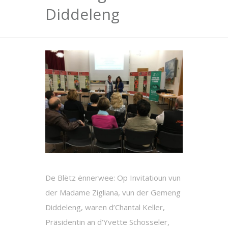
Diddeleng
De Blëtz ënnerwee: Op Invitatioun vun
der Madame Zigliana, vun der Gemeng
Diddeleng, waren d’Chantal Keller,
Präsidentin an d’Yvette Schosseler,