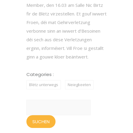
Member, den 16.03 am Salle Nic Birtz
fir de Blëtz virzestellen. Et gouf iwwert
Froen, déi mat Gehirverletzung
verbonne sinn an iwwert d’Besoinen
déi sech aus dëse Verletzungen
erginn, informéiert. Vill Froe si gestallt
ginn a gouwe kloer beäntwert.
Categories :
Blëtz unterwegs
Neiegkeeten
Suchen
nach: