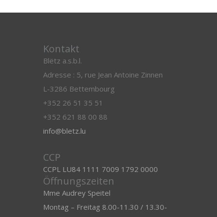
Kontakt
Blëtz a.s.b.l.
Adresse : 5, rue Jean Antoine Zinnen
L-3286 Bettembourg
+352 26 51 35 51
+352 621 88 00 88
info@bletz.lu
CCP
CCPL LU84 1111 7009 1792 0000
Öffnungszeiten
Mme Audrey Speitel
Montag – Freitag 8.00-11.30 / 13.30-