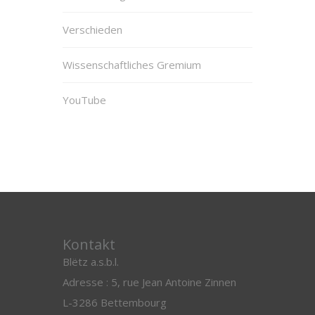
Verschieden
Wissenschaftliches Gremium
YouTube
Kontakt
Blëtz a.s.b.l.
Adresse : 5, rue Jean Antoine Zinnen
L-3286 Bettembourg