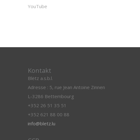
YouTube
Kontakt
Blëtz a.s.b.l.
Adresse : 5, rue Jean Antoine Zinnen
L-3286 Bettembourg
+352 26 51 35 51
+352 621 88 00 88
info@bletz.lu