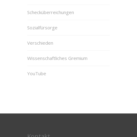
Schecküberreichungen
Sozialfürsorge
Verschieden
Wissenschaftliches Gremium
YouTube
Kontakt