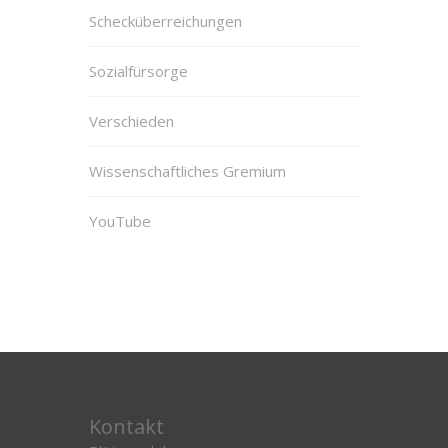
Schecküberreichungen
Sozialfürsorge
Verschieden
Wissenschaftliches Gremium
YouTube
Kontakt