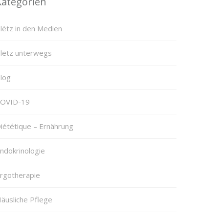
Kategorien
lëtz in den Medien
lëtz unterwegs
log
OVID-19
iététique – Ernährung
ndokrinologie
rgotherapie
äusliche Pflege