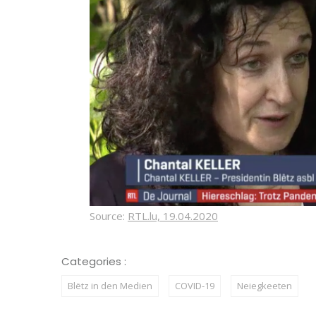
Source:
RT
L
.lu, 19.04.2020
Categories :
Blëtz in den Medien
COVID-19
Neiegkeeten