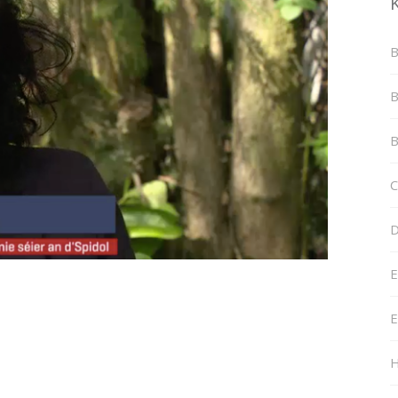
B
B
B
C
D
E
E
H