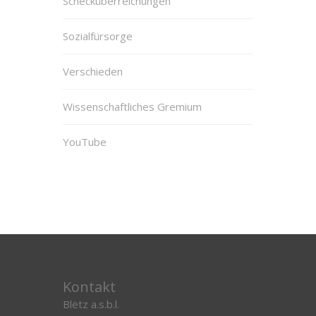
Schecküberreichungen
Sozialfürsorge
Verschieden
Wissenschaftliches Gremium
YouTube
Kontakt
Blëtz a.s.b.l.