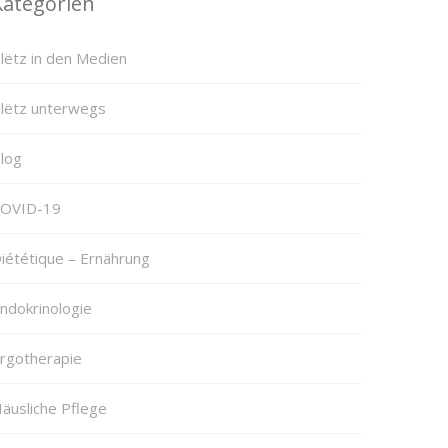
Kategorien
lëtz in den Medien
lëtz unterwegs
log
OVID-19
iététique – Ernährung
ndokrinologie
rgotherapie
äusliche Pflege