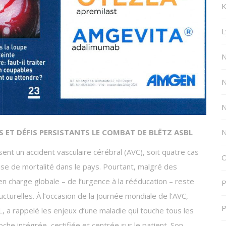
K
L
N
N
N
N
 ET DÉFIS PERSISTANTS LE COMBAT DE BLËTZ ASBL
t un accident vasculaire cérébral (AVC), soit quatre cas
O
use de mortalité dans le pays. Pourtant, malgré des
en charge globale – de l’urgence à la rééducation – reste
P
turelles. À l’occasion de la Journée mondiale de l’AVC,
P
L, a rappelé les enjeux d’une maladie qui touche tous les
che intégrée, certifiée et centrée sur le patient. Son