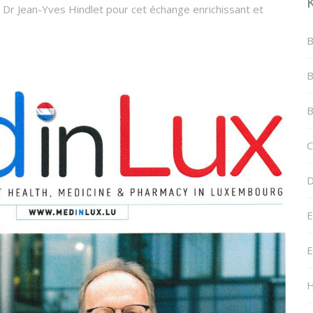
 Dr Jean-Yves Hindlet pour cet échange enrichissant et
B
B
B
C
D
E
E
H