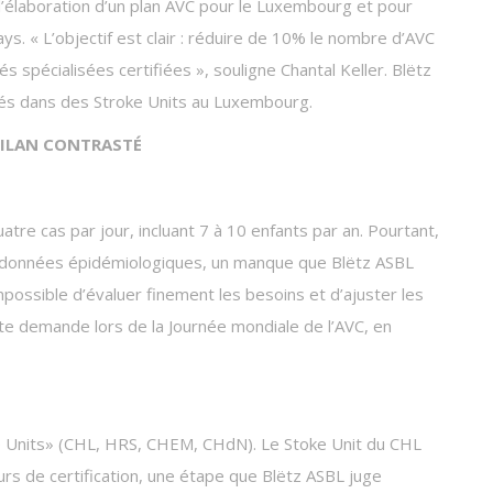
 l’élaboration d’un plan AVC pour le Luxembourg et pour
ays. « L’objectif est clair : réduire de 10% le nombre d’AVC
 spécialisées certifiées », souligne Chantal Keller. Blëtz
tés dans des Stroke Units au Luxembourg.
 BILAN CONTRASTÉ
tre cas par jour, incluant 7 à 10 enfants par an. Pourtant,
des données épidémiologiques, un manque que Blëtz ASBL
mpossible d’évaluer finement les besoins et d’ajuster les
ette demande lors de la Journée mondiale de l’AVC, en
 Units» (CHL, HRS, CHEM, CHdN). Le Stoke Unit du CHL
ours de certification, une étape que Blëtz ASBL juge