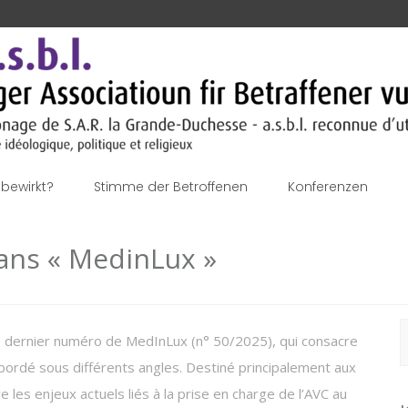
bewirkt?
Stimme der Betroffenen
Konferenzen
 dans « MedinLux »
S
 le dernier numéro de MedInLux (n° 50/2025), qui consacre
n
abordé sous différents angles. Destiné principalement aux
les enjeux actuels liés à la prise en charge de l’AVC au