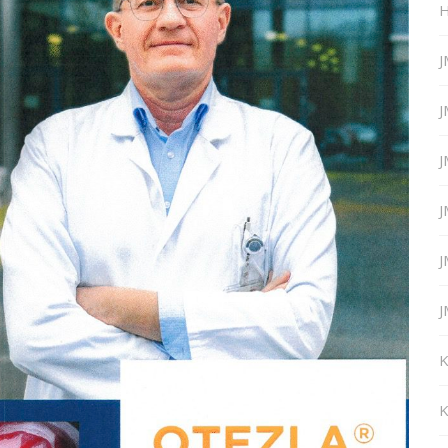
H
J
J
J
J
J
J
K
K