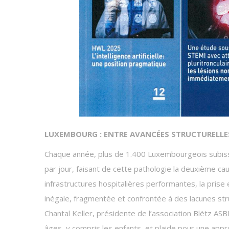
LUXEMBOURG : ENTRE AVANCÉES STRUCTURELLES
Chaque année, plus de 1.400 Luxembourgeois subissen
par jour, faisant de cette pathologie la deuxième ca
infrastructures hospitalières performantes, la prise 
inégale, fragmentée et confrontée à des lacunes struc
Chantal Keller, présidente de l’association Blëtz ASB
âges, y compris les enfants, et plaide pour une appro