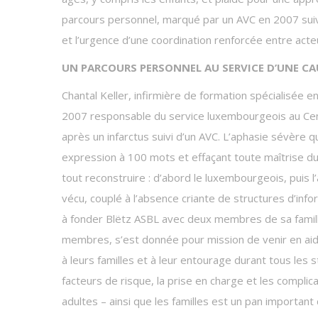
parcours personnel, marqué par un AVC en 2007 suivi 
et l’urgence d’une coordination renforcée entre acte
UN PARCOURS PERSONNEL AU SERVICE D’UNE CA
Chantal Keller, infirmière de formation spécialisée e
2007 responsable du service luxembourgeois au Cen
après un infarctus suivi d’un AVC. L’aphasie sévère qu
expression à 100 mots et effaçant toute maîtrise du
tout reconstruire : d’abord le luxembourgeois, puis l’al
vécu, couplé à l’absence criante de structures d’i
à fonder Blëtz ASBL avec deux membres de sa famille.
membres, s’est donnée pour mission de venir en aide
à leurs familles et à leur entourage durant tous les s
facteurs de risque, la prise en charge et les complic
adultes – ainsi que les familles est un pan importan