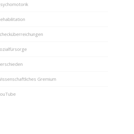
sychomotorik
ehabilitation
checküberreichungen
ozialfürsorge
erschieden
issenschaftliches Gremium
ouTube