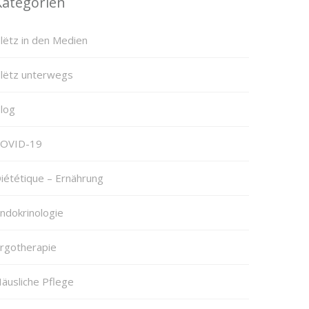
Kategorien
lëtz in den Medien
lëtz unterwegs
log
OVID-19
iététique – Ernährung
ndokrinologie
rgotherapie
äusliche Pflege