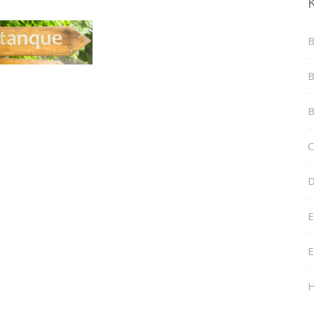
B
B
B
C
D
E
E
H