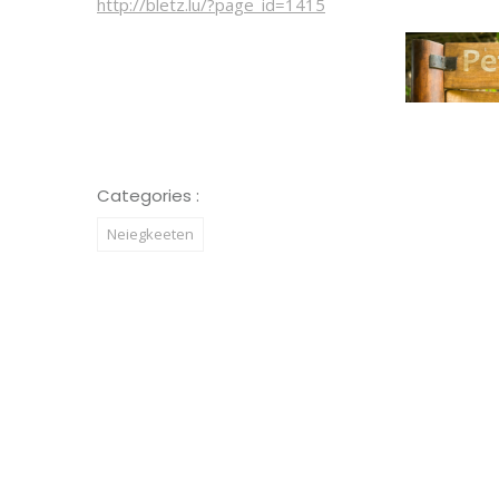
http://bletz.lu/?page_id=1415
Categories :
Neiegkeeten