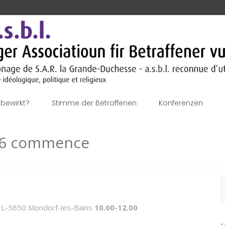
bewirkt?
Stimme der Betroffenen
Konferenzen
016 commence
S
n
h L-5650 Mondorf-les-Bains
10.00-12.00