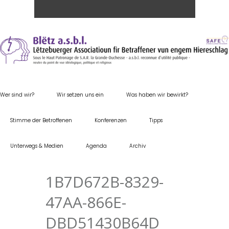
Wer sind wir?
Wir setzen uns ein
Was haben wir bewirkt?
Stimme der Betroffenen
Konferenzen
Tipps
Unterwegs & Medien
Agenda
Archiv
1B7D672B-8329-
47AA-866E-
DBD51430B64D