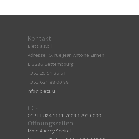
Kontakt
Blëtz a.s.b.l.
Adresse : 5, rue Jean Antoine Zinnen
L-3286 Bettembourg
+352 26 51 35 51
+352 621 88 00 88
info@bletz.lu
CCP
CCPL LU84 1111 7009 1792 0000
Öffnungszeiten
Mme Audrey Speitel