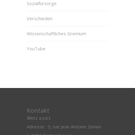
Sozialfürsorge
Verschieden
Wissenschaftliches Gremium
YouTube
Kontakt
Blëtz a.s.b.l.
Adresse : 5, rue Jean Antoine Zinnen