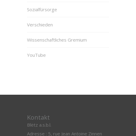
Sozialfürsorge
Verschieden
Wissenschaftliches Gremium
YouTube
Kontakt
Blëtz a.s.b.l.
Adresse : 5, rue Jean Antoine Zinnen