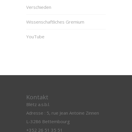
Verschieden
Wissenschaftliches Gremium
YouTube
Kontakt
Blëtz a.s.b.l.
Adresse : 5, rue Jean Antoine Zinnen
L-3286 Bettembourg
+352 26 51 35 51