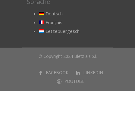
Sprache
Deutsch
Français
Lëtzebuergesch
© Copyright 2024 Blëtz a.s.b.l.
FACEBOOK
LINKEDIN
YOUTUBE