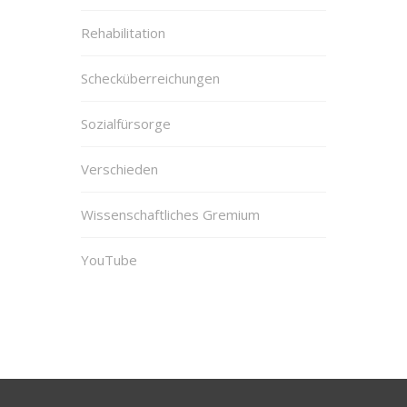
Rehabilitation
Schecküberreichungen
Sozialfürsorge
Verschieden
Wissenschaftliches Gremium
YouTube