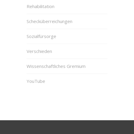
Rehabilitation
Schecküberreichungen
Sozialfürsorge
Verschieden
Wissenschaftliches Gremium
YouTube