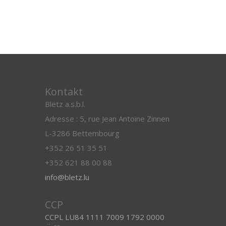
Kontakt
Blëtz a.s.b.l.
Adresse : 5, rue Jean Antoine Zinnen
L-3286 Bettembourg
+352 26 51 35 51
+352 621 88 00 88
info@bletz.lu
CCP
CCPL LU84 1111 7009 1792 0000