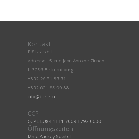
Kontakt
Blëtz a.s.b.l.
Adresse : 5, rue Jean Antoine Zinnen
L-3286 Bettembourg
+352 26 51 35 51
+352 621 88 00 88
info@bletz.lu
CCP
CCPL LU84 1111 7009 1792 0000
Öffnungszeiten
Mme Audrey Speitel