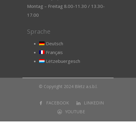
Montag – Freitag 8.00-11.30 / 13.30-
17.00
Sprache
Deutsch
Français
Lëtzebuergesch
© Copyright 2024 Blëtz a.s.b.l.
FACEBOOK
LINKEDIN
YOUTUBE