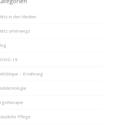
Kategorien
lëtz in den Medien
lëtz unterwegs
log
OVID-19
iététique – Ernährung
ndokrinologie
rgotherapie
äusliche Pflege