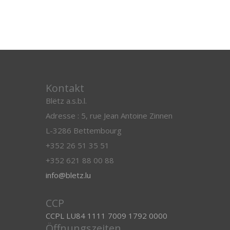
Kontakt
Blëtz a.s.b.l.
Adresse : 5, rue Jean Antoine Zinnen
L-3286 Bettembourg
+352 26 51 35 51
+352 621 88 00 88
info@bletz.lu
CCP
CCPL LU84 1111 7009 1792 0000
Öffnungszeiten