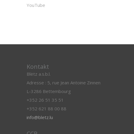
YouTube
Kontakt
Blëtz a.s.b.l.
Adresse : 5, rue Jean Antoine Zinnen
L-3286 Bettembourg
+352 26 51 35 51
+352 621 88 00 88
info@bletz.lu
CCP