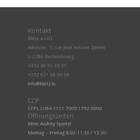
Kontakt
Blëtz a.s.b.l.
Adresse : 5, rue Jean Antoine Zinnen
L-3286 Bettembourg
+352 26 51 35 51
+352 621 88 00 88
info@bletz.lu
CCP
CCPL LU84 1111 7009 1792 0000
Öffnungszeiten
Mme Audrey Speitel
Montag – Freitag 8.00-11.30 / 13.30-