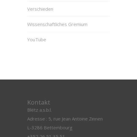
Verschieden
Wissenschaftliches Gremium
YouTube
Kontakt
Blëtz a.s.b.l.
Adresse : 5, rue Jean Antoine Zinnen
L-3286 Bettembourg
+352 26 51 35 51