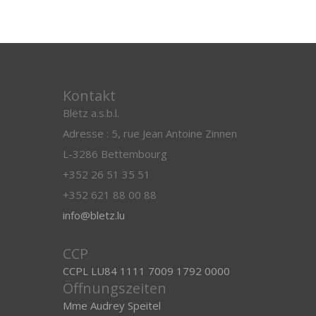
Kontakt
Blëtz a.s.b.l.
Adresse : 5, rue Jean Antoine Zinnen
L-3286 Bettembourg
+352 26 51 35 51
+352 621 88 00 88
info@bletz.lu
CCP
CCPL LU84 1111 7009 1792 0000
Öffnungszeiten
Mme Audrey Speitel