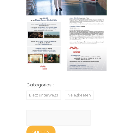
Categories :
Blëtz unterwegs
Neiegkeeten
Suchen
nach: