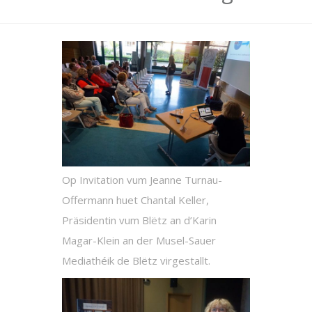
Op Invitation vum Jeanne Turnau-
Offermann huet Chantal Keller,
Präsidentin vum Blëtz an d’Karin
Magar-Klein an der Musel-Sauer
Mediathéik de Blëtz virgestallt.