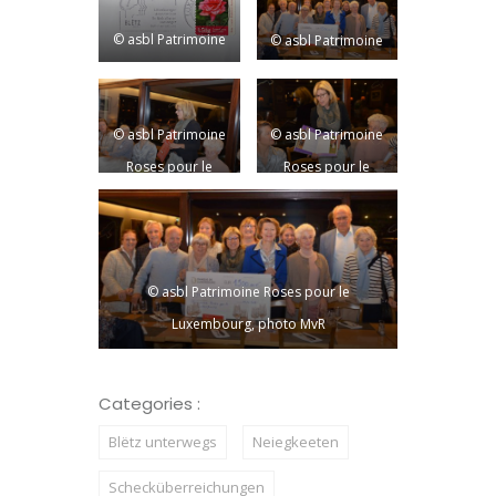
© asbl Patrimoine
© asbl Patrimoine
Roses pour le
Roses pour le
Luxembourg,
Luxembourg,
© asbl Patrimoine
© asbl Patrimoine
photo MvR
photo MvR
Roses pour le
Roses pour le
Luxembourg,
Luxembourg,
photo MvR
photo MvR
© asbl Patrimoine Roses pour le
Luxembourg, photo MvR
Categories :
Blëtz unterwegs
Neiegkeeten
Schecküberreichungen