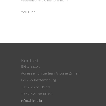
Wissenschaftliches Gremium
YouTube
Kontakt
Blëtz a.s.b.l.
Adresse : 5, rue Jean Antoine Zinnen
L-3286 Bettembourg
+352 26 51 35 51
+352 621 88 00 88
info@bletz.lu