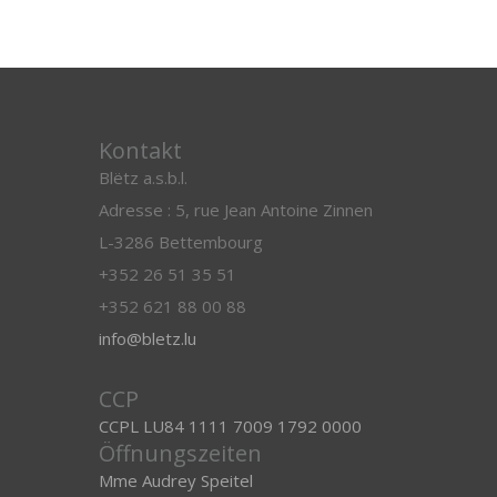
Kontakt
Blëtz a.s.b.l.
Adresse : 5, rue Jean Antoine Zinnen
L-3286 Bettembourg
+352 26 51 35 51
+352 621 88 00 88
info@bletz.lu
CCP
CCPL LU84 1111 7009 1792 0000
Öffnungszeiten
Mme Audrey Speitel