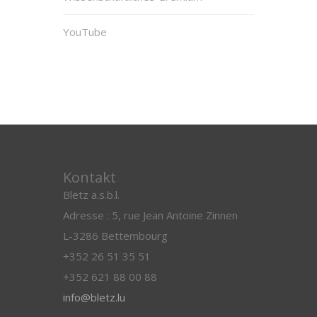
YouTube
Kontakt
Blëtz a.s.b.l.
Adresse : 5, rue Jean Antoine Zinnen
L-3286 Bettembourg
+352 26 51 35 51
+352 621 88 00 88
info@bletz.lu