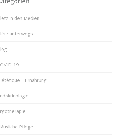
Kategorien
lëtz in den Medien
lëtz unterwegs
log
OVID-19
iététique – Ernährung
ndokrinologie
rgotherapie
äusliche Pflege