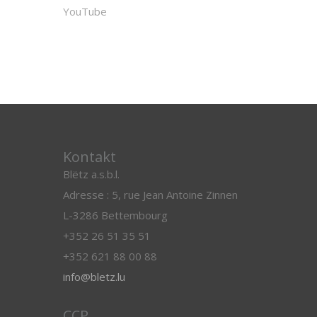
YouTube
Kontakt
Blëtz a.s.b.l.
Adresse : 5, rue Jean Antoine Zinnen
L-3286 Bettembourg
+352 26 51 35 51
+352 621 88 00 88
info@bletz.lu
CCP