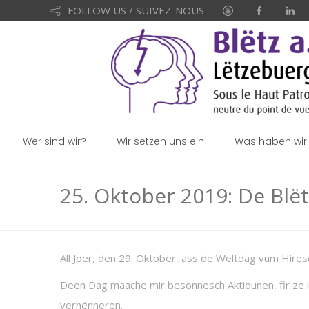
FOLLOW US / SUIVEZ-NOUS :
Wer sind wir?
Wir setzen uns ein
Was haben wir 
25. Oktober 2019: De Bl
All Joer, den 29. Oktober, ass de Weltdag vum Hires
Deen Dag maache mir besonnesch Aktiounen, fir ze i
verhënneren.