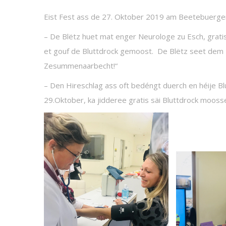
Eist Fest ass de 27. Oktober 2019 am Beetebuerger 
– De Blëtz huet mat enger Neurologe zu Esch, grati
et gouf de Bluttdrock gemoost. De Blëtz seet dem N
Zesummenaarbecht!“
– Den Hireschlag ass oft bedéngt duerch en héije B
29.Oktober, ka jidderee gratis säi Bluttdrock mooss