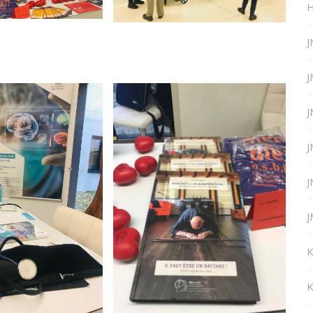
H
J
J
J
J
J
J
K
K