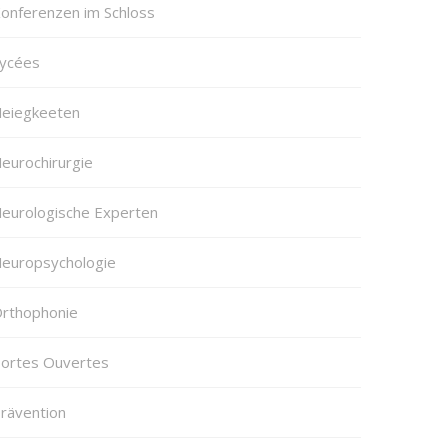
onferenzen im Schloss
ycées
eiegkeeten
eurochirurgie
eurologische Experten
europsychologie
rthophonie
ortes Ouvertes
rävention