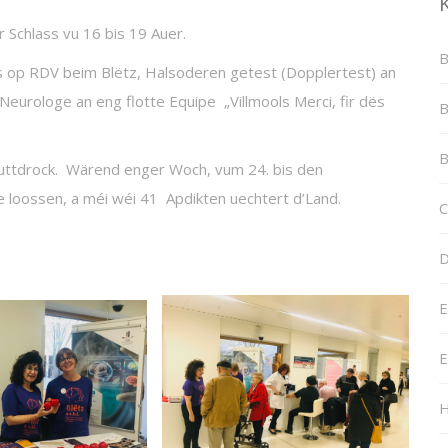
Schlass vu 16 bis 19 Auer.
B
s op RDV beim Blëtz, Halsoderen getest (Dopplertest) an
eurologe an eng flotte Equipe „Villmools Merci, fir dës
B
B
luttdrock. Wärend enger Woch, vum 24. bis den
e loossen, a méi wéi 41 Apdikten uechtert d’Land.
C
D
E
E
H