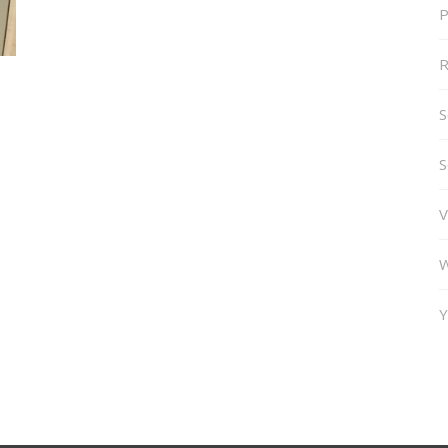
P
R
S
S
V
W
Y