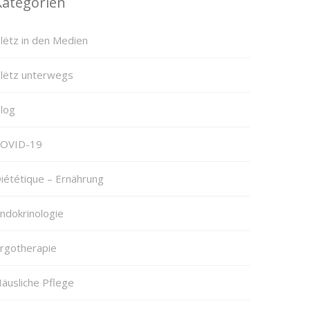
Kategorien
lëtz in den Medien
lëtz unterwegs
log
OVID-19
iététique – Ernährung
ndokrinologie
rgotherapie
äusliche Pflege