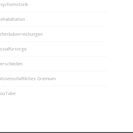
sychomotorik
ehabilitation
checküberreichungen
ozialfürsorge
erschieden
issenschaftliches Gremium
ouTube