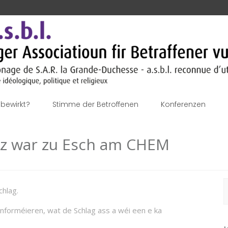
bewirkt?
Stimme der Betroffenen
Konferenzen
ëtz war zu Esch am CHEM
S
chlag.
n
nforméieren, wat de Schlag ass a wéi een e ka