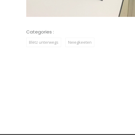
Categories :
Blëtz unterwegs
Neiegkeeten