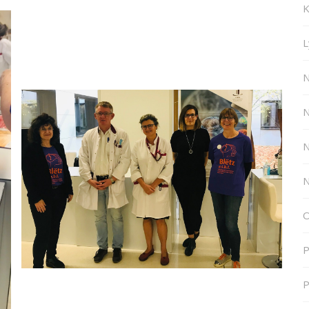
K
L
N
N
N
N
O
P
P