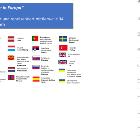
B
B
B
C
D
E
E
H