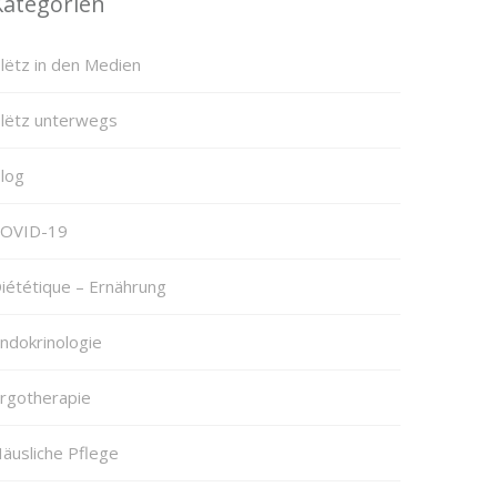
Kategorien
lëtz in den Medien
lëtz unterwegs
log
OVID-19
iététique – Ernährung
ndokrinologie
rgotherapie
äusliche Pflege