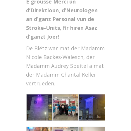
E grousse Merci un
d’Direktioun, d’Neurologen
an d’ganz Personal vun de
Stroke-Units, fir hiren Asaz
d’ganzt Joer!
De Blëtz war mat der Madamm
Nicole Backes-Walesch, der
Madamm Audrey Speitel a mat
der Madamm Chantal Keller
vertrueden
.