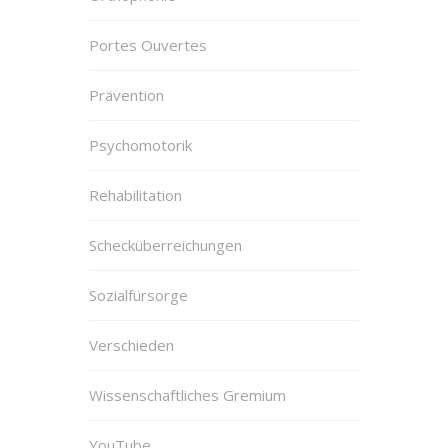
Portes Ouvertes
Prävention
Psychomotorik
Rehabilitation
Schecküberreichungen
Sozialfürsorge
Verschieden
Wissenschaftliches Gremium
YouTube