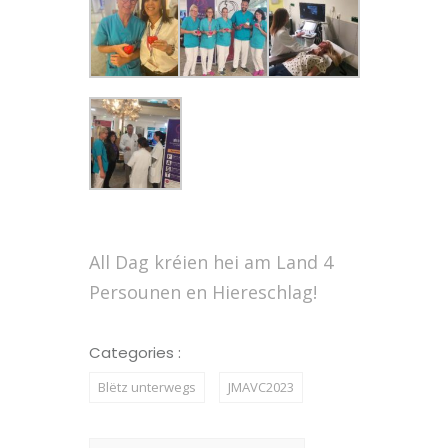
All Dag kréien hei am Land 4
Persounen en Hiereschlag!
Categories :
Blëtz unterwegs
JMAVC2023