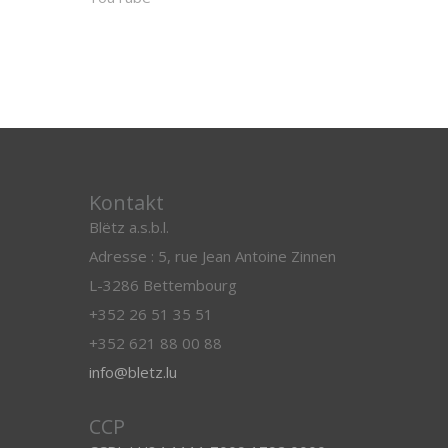
Kontakt
Blëtz a.s.b.l.
Adresse : 5, rue Jean Antoine Zinnen
L-3286 Bettembourg
+352 26 51 35 51
+352 621 88 00 88
info@bletz.lu
CCP