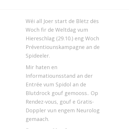
Wéi all Joer start de Blëtz dës
Woch fir de Weltdag vum
Hiereschlag (29.10.) eng Woch
Préventiounskampagne an de
Spideeler.
Mir haten en
Informatiounsstand an der
Entrée vum Spidol an de
Blutdrock gouf gemooss.. Op
Rendez-vous, gouf e Gratis-
Doppler vun engem Neurolog
gemaach.