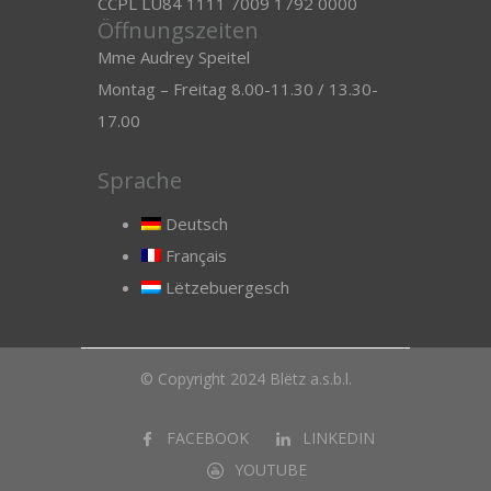
CCPL LU84 1111 7009 1792 0000
Öffnungszeiten
Mme Audrey Speitel
Montag – Freitag 8.00-11.30 / 13.30-
17.00
Sprache
Deutsch
Français
Lëtzebuergesch
© Copyright 2024 Blëtz a.s.b.l.
FACEBOOK
LINKEDIN
YOUTUBE