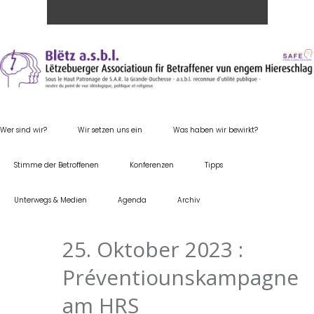
Wer sind wir?
Wir setzen uns ein
Was haben wir bewirkt?
Stimme der Betroffenen
Konferenzen
Tipps
Unterwegs & Medien
Agenda
Archiv
25. Oktober 2023 :
Préventiounskampagne
am HRS