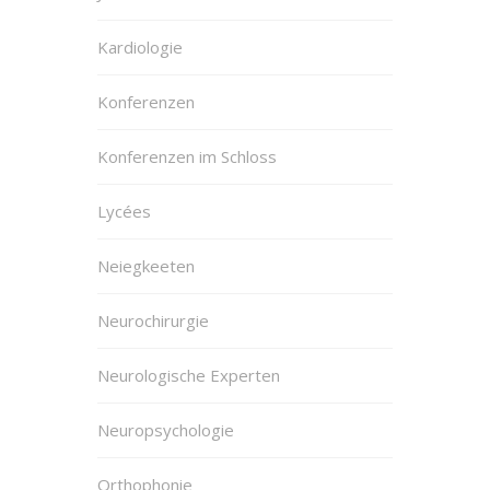
Kardiologie
Konferenzen
Konferenzen im Schloss
Lycées
Neiegkeeten
Neurochirurgie
Neurologische Experten
Neuropsychologie
Orthophonie